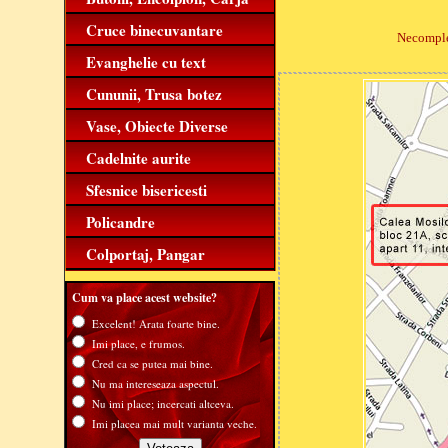
Cruce binecuvantare
Necomplet
Evanghelie cu text
Cununii, Trusa botez
Vase, Obiecte Diverse
Cadelnite aurite
Sfesnice bisericesti
Policandre
Colportaj, Pangar
Cum va place acest website?
Excelent! Arata foarte bine.
Imi place, e frumos.
Cred ca se putea mai bine.
Nu ma intereseaza aspectul.
Nu imi place; incercati altceva.
Imi placea mai mult varianta veche.