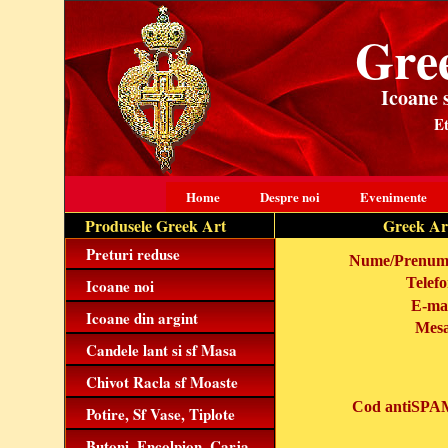
Gre
Icoane 
Et
Home
Despre noi
Evenimente
Produsele Greek Art
Greek Art,
Preturi reduse
Nume/Prenum
Telefo
Icoane noi
E-mai
Icoane din argint
Mesa
Candele lant si sf Masa
Chivot Racla sf Moaste
Cod antiSPA
Potire, Sf Vase, Tiplote
Butoni, Encolpion, Carja