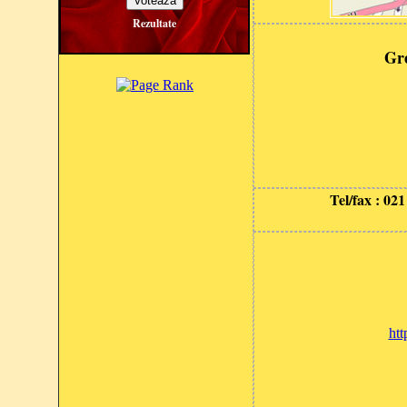
Rezultate
Gre
Tel/fax : 02
htt