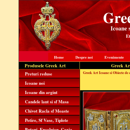
Gre
Icoane 
Et
Home
Despre noi
Evenimente
Produsele Greek Art
Greek Art,
Greek Art Icoane si Obiecte de 
Preturi reduse
Icoane noi
Icoane din argint
Candele lant si sf Masa
Chivot Racla sf Moaste
Potire, Sf Vase, Tiplote
Butoni, Encolpion, Carja