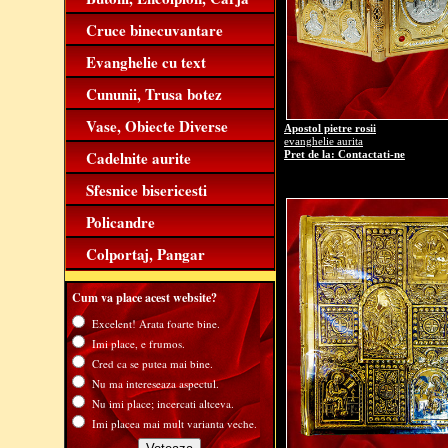
Cruce binecuvantare
Evanghelie cu text
Cununii, Trusa botez
Vase, Obiecte Diverse
Apostol pietre rosii
evanghelie aurita
Cadelnite aurite
Pret de la: Contactati-ne
Sfesnice bisericesti
Policandre
Colportaj, Pangar
Cum va place acest website?
Excelent! Arata foarte bine.
Imi place, e frumos.
Cred ca se putea mai bine.
Nu ma intereseaza aspectul.
Nu imi place; incercati altceva.
Imi placea mai mult varianta veche.