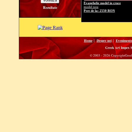
Evanghelie model in cruce
Rezultate
model nou
Pret de la: 2550 RON
|
|
Home
Despre noi
Eveniment
Greek Art Impex 
© 2003 - 2026 CopyrightGreek 