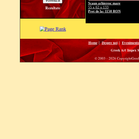
Scaun arhieresc mare
Rezultate
55 x 62 x 133
Pret de la: 1150 RON
|
|
Home
Despre noi
Eveniment
Greek Art Impex 
© 2003 - 2026 CopyrightGreek 