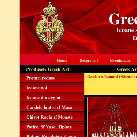
Gre
Icoane 
Et
Home
Despre noi
Evenimente
Produsele Greek Art
Greek Art,
Greek Art Icoane si Obiecte de 
Preturi reduse
Icoane noi
Icoane din argint
Candele lant si sf Masa
Chivot Racla sf Moaste
Potire, Sf Vase, Tiplote
Butoni, Encolpion, Carja