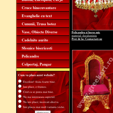
Cruce binecuvantare
Evanghelie cu text
Cununii, Trusa botez
Vase, Obiecte Diverse
Policandru si horos mic
material: duraluminiu
Cadelnite aurite
Pret de la: Contactati-ne
Sfesnice bisericesti
Policandre
Colportaj, Pangar
Cum va place acest website?
Excelent! Arata foarte bine.
Imi place, e frumos.
Cred ca se putea mai bine.
Nu ma intereseaza aspectul.
Nu imi place; incercati altceva.
Imi placea mai mult varianta veche.