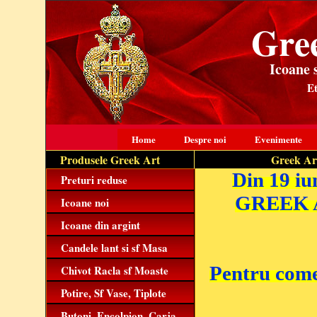
Gre
Icoane 
Et
Home
Despre noi
Evenimente
Produsele Greek Art
Greek Art,
Din 19 iu
Preturi reduse
GREEK A
Icoane noi
Icoane din argint
Candele lant si sf Masa
Pentru comen
Chivot Racla sf Moaste
Potire, Sf Vase, Tiplote
Butoni, Encolpion, Carja