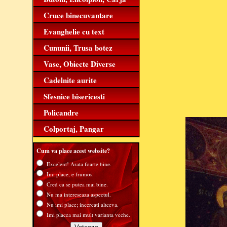
Cruce binecuvantare
Evanghelie cu text
Cununii, Trusa botez
Vase, Obiecte Diverse
Cadelnite aurite
Sfesnice bisericesti
Policandre
Colportaj, Pangar
Cum va place acest website?
Excelent! Arata foarte bine.
Imi place, e frumos.
Cred ca se putea mai bine.
Nu ma intereseaza aspectul.
Nu imi place; incercati altceva.
Imi placea mai mult varianta veche.