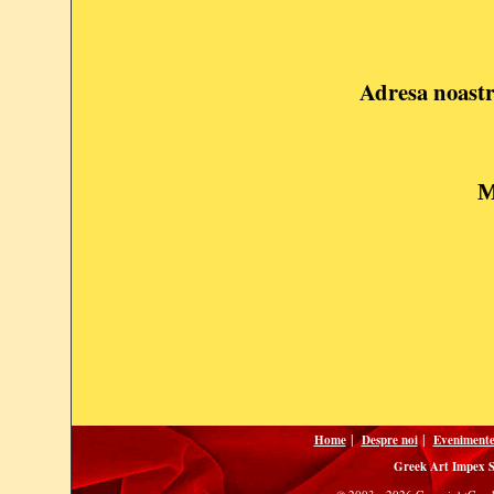
Adresa noastr
|
|
Home
Despre noi
Eveniment
Greek Art Impex 