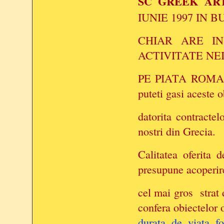
SC GREEK AR
IUNIE 1997 IN B
CHIAR ARE IN
ACTIVITATE NE
PE PIATA ROMANEA
puteti gasi aceste o
datorita contractel
nostri din Grecia.
Calitatea oferita 
presupune acoperir
cel mai gros
strat
confera obiectelor 
durata de viata fo