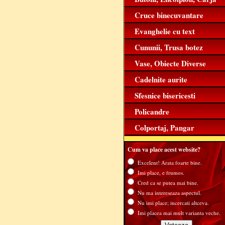
Cruce binecuvantare
Evanghelie cu text
Cununii, Trusa botez
Vase, Obiecte Diverse
Cadelnite aurite
Sfesnice bisericesti
Policandre
Colportaj, Pangar
Cum va place acest website?
Excelent! Arata foarte bine.
Imi place, e frumos.
Cred ca se putea mai bine.
Nu ma intereseaza aspectul.
Nu imi place; incercati altceva.
Imi placea mai mult varianta veche.