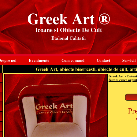
Greek Art ®
Icoane si Obiecte De Cult
Etalonul Calitatii
espre noi
Evenimente
Cum comand
Contact
Servicii
Greek Art, obiecte bisericesti, obiecte de cult, arti
Greek Art
»
Butoni
Butoni cruce argint 
Pr