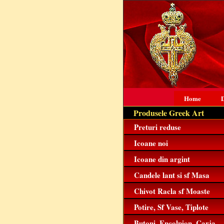
Home
D
Produsele Greek Art
Preturi reduse
Icoane noi
Icoane din argint
Candele lant si sf Masa
Chivot Racla sf Moaste
Potire, Sf Vase, Tiplote
Butoni, Encolpion, Carja