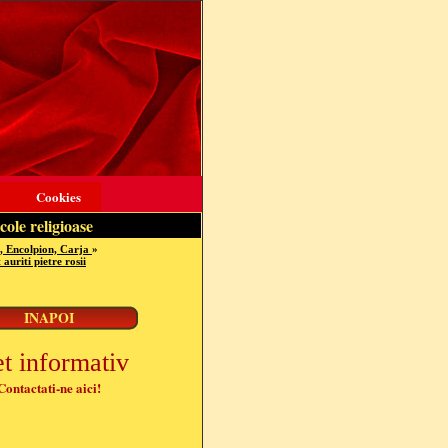
Cookies
cole religioase
, Encolpion, Carja
»
auriti pietre rosii
et informativ
Contactati-ne aici!