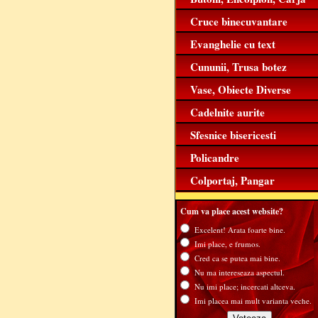
Cruce binecuvantare
Evanghelie cu text
Cununii, Trusa botez
Vase, Obiecte Diverse
Cadelnite aurite
Sfesnice bisericesti
Policandre
Colportaj, Pangar
Cum va place acest website?
Excelent! Arata foarte bine.
Imi place, e frumos.
Cred ca se putea mai bine.
Nu ma intereseaza aspectul.
Nu imi place; incercati altceva.
Imi placea mai mult varianta veche.