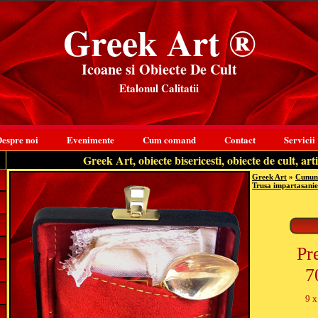
Greek Art ®
Icoane si Obiecte De Cult
Etalonul Calitatii
espre noi
Evenimente
Cum comand
Contact
Servicii
Greek Art, obiecte bisericesti, obiecte de cult, arti
Greek Art
»
Cununi
Trusa impartasanie 
Pr
7
9 x