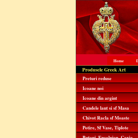
Home
D
Produsele Greek Art
Preturi reduse
Icoane noi
Icoane din argint
Candele lant si sf Masa
Chivot Racla sf Moaste
Potire, Sf Vase, Tiplote
Butoni, Encolpion, Carja