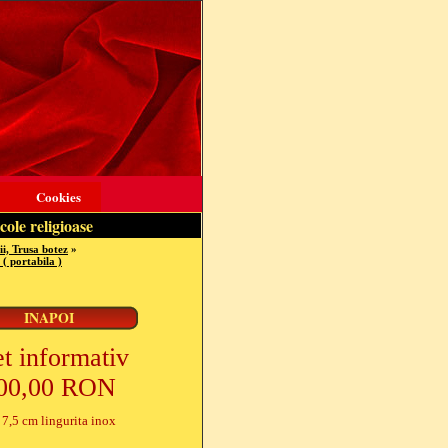
Cookies
cole religioase
i, Trusa botez
»
( portabila )
et informativ
00,00 RON
 7,5 cm lingurita inox